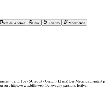
Arts de la parole
Jeux
Buvettes
Performance
aines. (Tarif: 15€ / 5€ réduit / Gratuit -12 ans) Les Mécanos chanten
u sur : https://www.billetweb.fr/chevagny-passions-festival