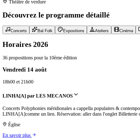
Théâtre de verdure
Découvrez le programme détaillé
Concerts
Bal Folk
Expositions
Ateliers
Cinéma
Horaires 2026
36 propositions pour la 10ème édition
Vendredi 14 août
18h00 et 21h00
LINHA[A] par LES MECANOS
Concerts Polyphonies méridionales a cappella populaires & contempor
LINHA[A]comme un lien. Réservation: aller dans l'onglet Billetterie o
Église
En savoir plus