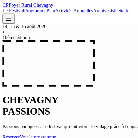
C
P
Foyer Rural Chevagny
Le Festival
Programme
Plan
Activités Annuelles
Archives
Billetterie
14, 15 & 16 août 2026
•
10ème édition
C
H
E
V
A
G
N
Y
P
A
S
S
I
O
N
S
Passions partagées : Le festival qui fait vibrer le village grâce à l'eng
Réserver
Voir le programme